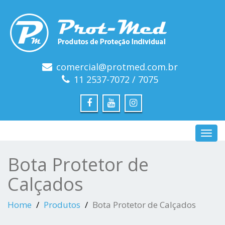
comercial@protmed.com.br
11 2537-7072 / 7075
Toggl
navig
Bota Protetor de
Calçados
Home
Produtos
Bota Protetor de Calçados