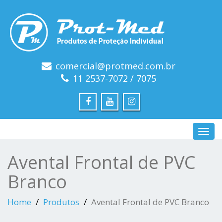
comercial@protmed.com.br
11 2537-7072 / 7075
Toggl
navig
Avental Frontal de PVC
Branco
Home
Produtos
Avental Frontal de PVC Branco