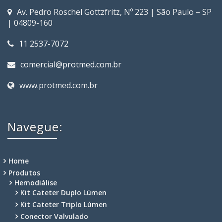
Av. Pedro Roschel Gottzfritz, Nº 223 | São Paulo – SP
| 04809-160
11 2537-7072
comercial@protmed.com.br
www.protmed.com.br
Navegue:
Home
Produtos
Hemodiálise
Kit Cateter Duplo Lúmen
Kit Cateter Triplo Lúmen
Conector Valvulado