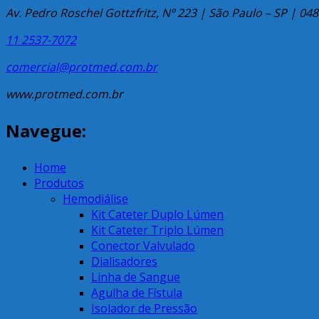
Av. Pedro Roschel Gottzfritz, Nº 223 | São Paulo – SP | 04
11 2537-7072
comercial@protmed.com.br
www.protmed.com.br
Navegue:
Home
Produtos
Hemodiálise
Kit Cateter Duplo Lúmen
Kit Cateter Triplo Lúmen
Conector Valvulado
Dialisadores
Linha de Sangue
Agulha de Fístula
Isolador de Pressão