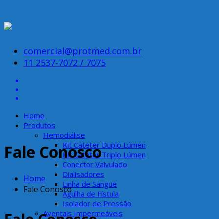
comercial@protmed.com.br
11 2537-7072 / 7075
Home
Produtos
Hemodiálise
Kit Cateter Duplo Lúmen
Fale Conosco
Kit Cateter Triplo Lúmen
Conector Valvulado
Dialisadores
Home
Linha de Sangue
Fale Conosco
Agulha de Fístula
Isolador de Pressão
Aventais Impermeáveis