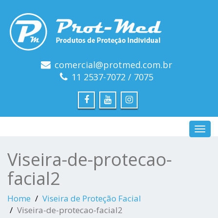
comercial@protmed.com.br
11 2537-7072 / 7075
Toggl
navig
Viseira-de-protecao-
facial2
Home
Viseira de Proteção Facial
Viseira-de-protecao-facial2