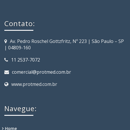
Contato:
Av. Pedro Roschel Gottzfritz, Nº 223 | São Paulo – SP
| 04809-160
11 2537-7072
comercial@protmed.com.br
www.protmed.com.br
Navegue:
Home