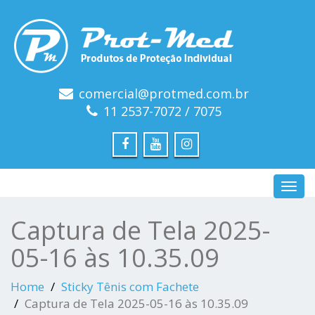
comercial@protmed.com.br
11 2537-7072 / 7075
Toggl
navig
Captura de Tela 2025-
05-16 às 10.35.09
Home
Sticky Tênis com Fachete
Captura de Tela 2025-05-16 às 10.35.09