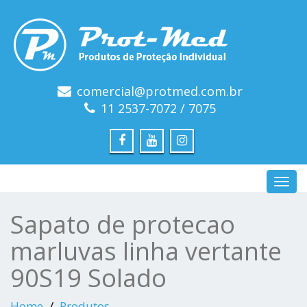
comercial@protmed.com.br
11 2537-7072 / 7075
Toggl
navig
Sapato de protecao
marluvas linha vertante
90S19 Solado
Home
Produtos