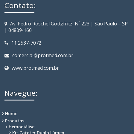
Contato:
Av. Pedro Roschel Gottzfritz, Nº 223 | São Paulo – SP
| 04809-160
11 2537-7072
comercial@protmed.com.br
www.protmed.com.br
Navegue:
Home
Produtos
Hemodiálise
Kit Cateter Duplo Lúmen