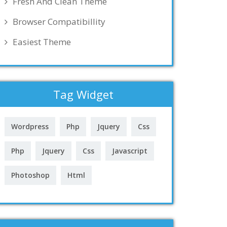
Fresh And Clean Theme
Browser Compatibillity
Easiest Theme
Tag Widget
Wordpress
Php
Jquery
Css
Php
Jquery
Css
Javascript
Photoshop
Html