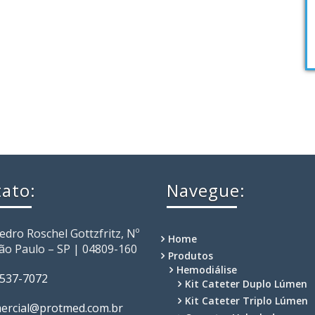
ato:
Navegue:
Pedro Roschel Gottzfritz, Nº
Home
São Paulo – SP | 04809-160
Produtos
Hemodiálise
2537-7072
Kit Cateter Duplo Lúmen
Kit Cateter Triplo Lúmen
ercial@protmed.com.br