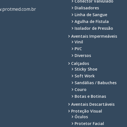
Conector Valvulado
Dialisadores
.protmed.com.br
Linha de Sangue
Agulha de Fístula
Isolador de Pressão
Aventais Impermeáveis
Vinil
PVC
Diversos
Calçados
Sticky Shoe
Soft Work
Sandálias / Babuches
Couro
Botas e Botinas
Aventais Descartáveis
Proteção Visual
Óculos
Protetor Facial