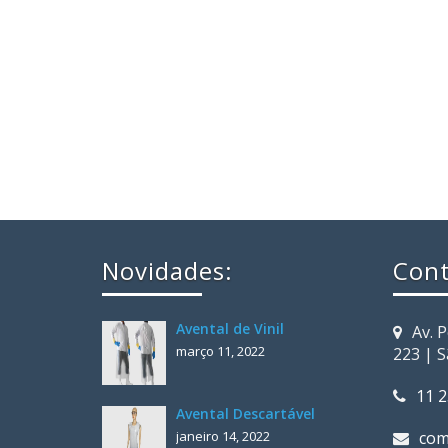
Novidades:
Cont
Avental de Vinil
Av. 
março 11, 2022
223 | 
11 
Avental Descartável
janeiro 14, 2022
com