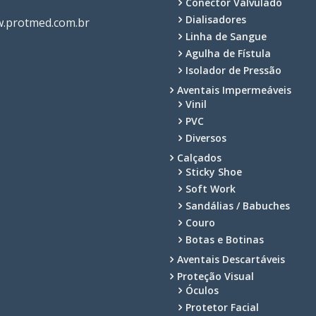
Conector Valvulado
Dialisadores
.protmed.com.br
Linha de Sangue
Agulha de Fístula
Isolador de Pressão
Aventais Impermeáveis
Vinil
PVC
Diversos
Calçados
Sticky Shoe
Soft Work
Sandálias / Babuches
Couro
Botas e Botinas
Aventais Descartáveis
Proteção Visual
Óculos
Protetor Facial