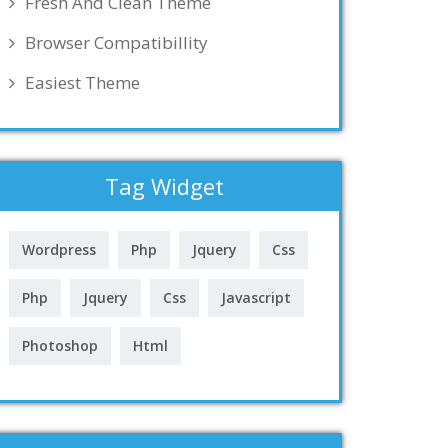
Fresh And Clean Theme
Browser Compatibillity
Easiest Theme
Tag Widget
Wordpress
Php
Jquery
Css
Php
Jquery
Css
Javascript
Photoshop
Html