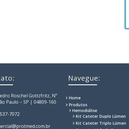
ato:
Navegue:
Pedro Roschel Gottzfritz, Nº
Home
São Paulo – SP | 04809-160
Produtos
Hemodiálise
2537-7072
Kit Cateter Duplo Lúmen
Kit Cateter Triplo Lúmen
ercial@protmed.com.br