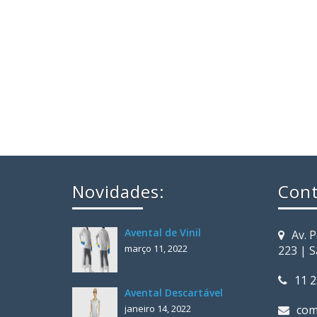
Novidades:
Cont
Avental de Vinil
Av. 
março 11, 2022
223 | 
11 
Avental Descartável
janeiro 14, 2022
com