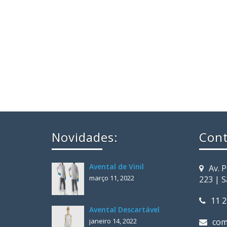
Novidades:
Cont
Avental de Vinil
Av. 
março 11, 2022
223 | 
11 
Avental Descartável
janeiro 14, 2022
com