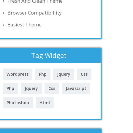
Fresh And Clean Theme
Browser Compatibillity
Easiest Theme
Tag Widget
Wordpress
Php
Jquery
Css
Php
Jquery
Css
Javascript
Photoshop
Html