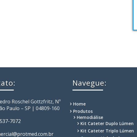
ato:
Navegue:
Pedro Roschel Gottzfritz, Nº
Home
São Paulo – SP | 04809-160
Produtos
Hemodiálise
2537-7072
Kit Cateter Duplo Lúmen
Kit Cateter Triplo Lúmen
ercial@protmed.com.br