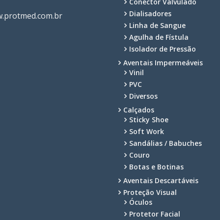
Conector Valvulado
Dialisadores
.protmed.com.br
Linha de Sangue
Agulha de Fístula
Isolador de Pressão
Aventais Impermeáveis
Vinil
PVC
Diversos
Calçados
Sticky Shoe
Soft Work
Sandálias / Babuches
Couro
Botas e Botinas
Aventais Descartáveis
Proteção Visual
Óculos
Protetor Facial