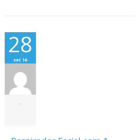
28
set 16
-