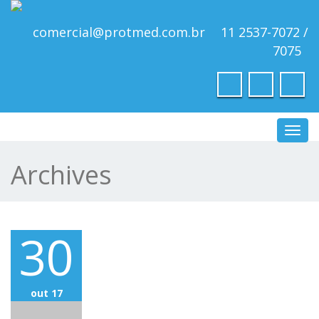
comercial@protmed.com.br
11 2537-7072 /
7075
Toggl
navig
Archives
30
out 17