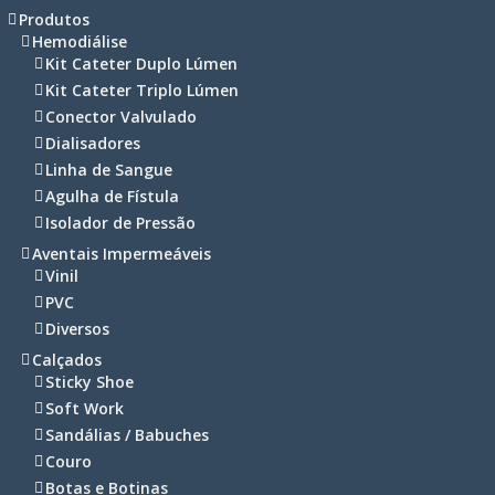
Produtos
Hemodiálise
Kit Cateter Duplo Lúmen
Kit Cateter Triplo Lúmen
Conector Valvulado
Dialisadores
Linha de Sangue
Agulha de Fístula
Isolador de Pressão
Aventais Impermeáveis
Vinil
PVC
Diversos
Calçados
Sticky Shoe
Soft Work
Sandálias / Babuches
Couro
Botas e Botinas