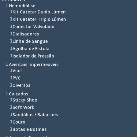
Hemodiálise
Kit Cateter Duplo Lúmen
Kit Cateter Triplo Lúmen
Conector Valvulado
Dialisadores
Linha de Sangue
Agulha de Fístula
Isolador de Pressão
Aventais Impermeáveis
Vinil
PVC
Diversos
Calçados
Sticky Shoe
Soft Work
Sandálias / Babuches
Couro
Botas e Botinas