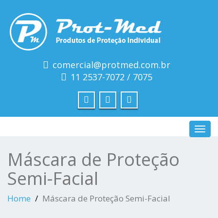
comercial@protmed.com.br
11 2537-7072 / 7075
Toggl
navig
Máscara de Proteção
Semi-Facial
Home
Máscara de Proteção Semi-Facial