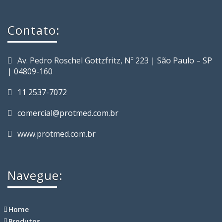
Contato:
Av. Pedro Roschel Gottzfritz, Nº 223 | São Paulo – SP
| 04809-160
11 2537-7072
comercial@protmed.com.br
www.protmed.com.br
Navegue:
Home
Produtos