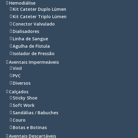
Hemodiálise
Kit Cateter Duplo Lúmen
Kit Cateter Triplo Lúmen
Conector Valvulado
Dialisadores
Linha de Sangue
Agulha de Fístula
Isolador de Pressão
Aventais Impermeáveis
Vinil
PVC
Diversos
Calçados
Sticky Shoe
Soft Work
Sandálias / Babuches
Couro
Botas e Botinas
Aventais Descartáveis