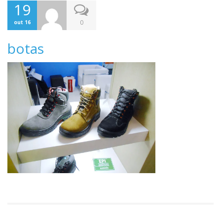
19
0
out 16
botas