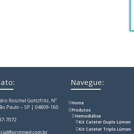
ato:
Navegue:
dro Roschel Gottzfritz, Nº
Home
São Paulo – SP | 04809-160
Produtos
Hemodiálise
37-7072
Kit Cateter Duplo Lúmen
Kit Cateter Triplo Lúmen
cial@protmed.com.br