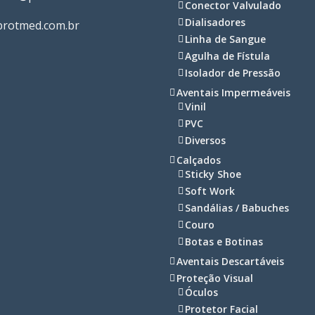
Conector Valvulado
Dialisadores
rotmed.com.br
Linha de Sangue
Agulha de Fístula
Isolador de Pressão
Aventais Impermeáveis
Vinil
PVC
Diversos
Calçados
Sticky Shoe
Soft Work
Sandálias / Babuches
Couro
Botas e Botinas
Aventais Descartáveis
Proteção Visual
Óculos
Protetor Facial