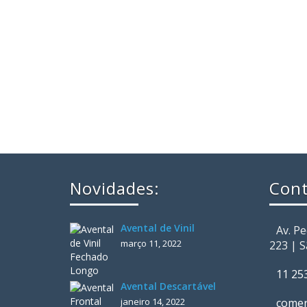
Novidades:
Cont
Avental de Vinil
Av. Pe
março 11, 2022
223 | 
11 25
Avental Descartável
janeiro 14, 2022
comer