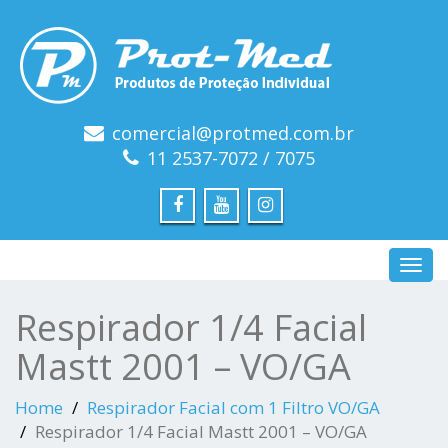
comercial@protmed.com.br
11 2537-7072 / 7075
Toggl
navig
Respirador 1/4 Facial
Mastt 2001 – VO/GA
Home
Respirador Facial com 1 Filtro VO/GA
Respirador 1/4 Facial Mastt 2001 – VO/GA