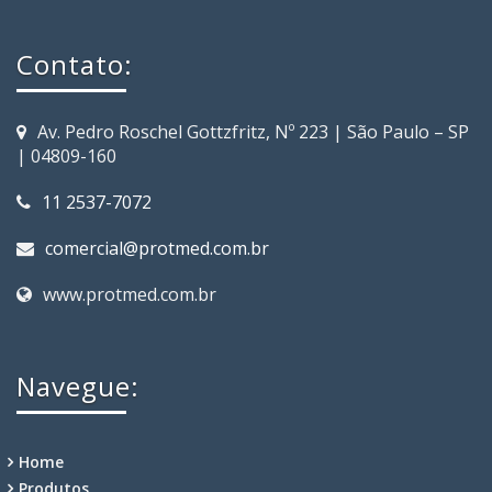
Contato:
Av. Pedro Roschel Gottzfritz, Nº 223 | São Paulo – SP
| 04809-160
11 2537-7072
comercial@protmed.com.br
www.protmed.com.br
Navegue:
Home
Produtos