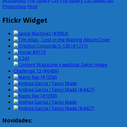
Wordpress
Php
Jquery
Css
Php
Jquery
Css
Javascript
Photoshop
Html
Flickr Widget
Novidades: