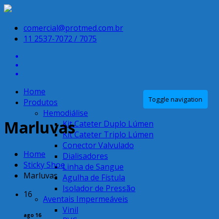
comercial@protmed.com.br
11 2537-7072 / 7075
Home
Toggle navigation
Produtos
Hemodiálise
Marluvas
Kit Cateter Duplo Lúmen
Kit Cateter Triplo Lúmen
Conector Valvulado
Home
Dialisadores
Sticky Shoe
Linha de Sangue
Marluvas
Agulha de Fístula
Isolador de Pressão
16
Aventais Impermeáveis
Vinil
ago 16