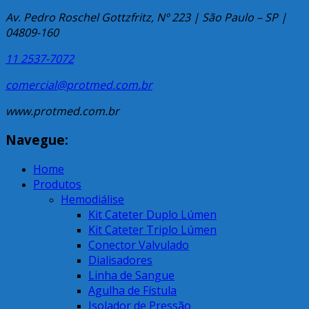
Av. Pedro Roschel Gottzfritz, Nº 223 | São Paulo – SP |
04809-160
11 2537-7072
comercial@protmed.com.br
www.protmed.com.br
Navegue:
Home
Produtos
Hemodiálise
Kit Cateter Duplo Lúmen
Kit Cateter Triplo Lúmen
Conector Valvulado
Dialisadores
Linha de Sangue
Agulha de Fístula
Isolador de Pressão