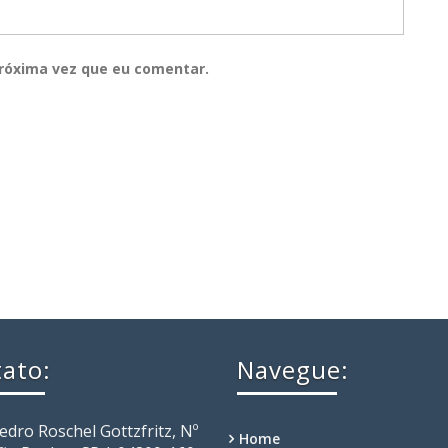
róxima vez que eu comentar.
ato:
Navegue:
Pedro Roschel Gottzfritz, Nº
Home