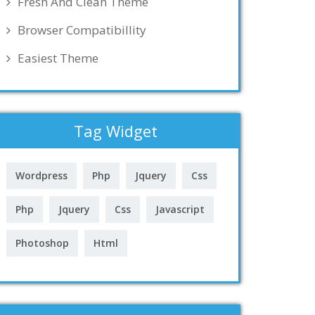
Fresh And Clean Theme
Browser Compatibillity
Easiest Theme
Tag Widget
Wordpress
Php
Jquery
Css
Php
Jquery
Css
Javascript
Photoshop
Html