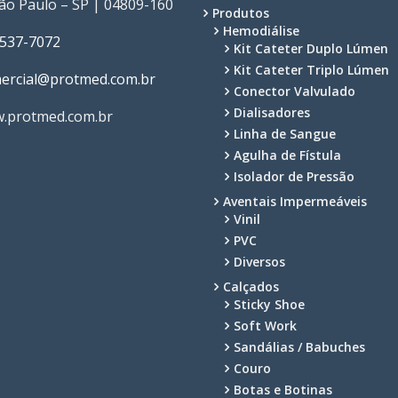
São Paulo – SP | 04809-160
Produtos
Hemodiálise
2537-7072
Kit Cateter Duplo Lúmen
Kit Cateter Triplo Lúmen
ercial@protmed.com.br
Conector Valvulado
Dialisadores
.protmed.com.br
Linha de Sangue
Agulha de Fístula
Isolador de Pressão
Aventais Impermeáveis
Vinil
PVC
Diversos
Calçados
Sticky Shoe
Soft Work
Sandálias / Babuches
Couro
Botas e Botinas