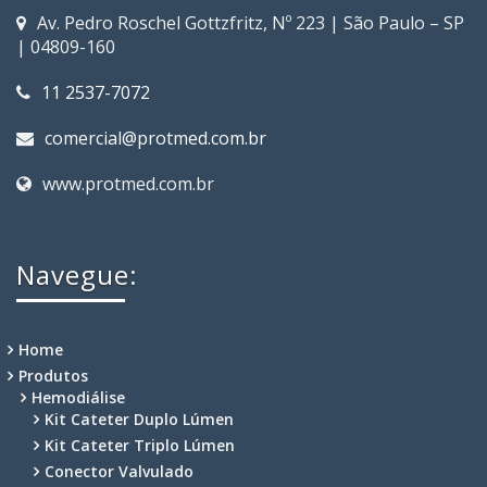
Av. Pedro Roschel Gottzfritz, Nº 223 | São Paulo – SP
| 04809-160
11 2537-7072
comercial@protmed.com.br
www.protmed.com.br
Navegue:
Home
Produtos
Hemodiálise
Kit Cateter Duplo Lúmen
Kit Cateter Triplo Lúmen
Conector Valvulado