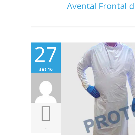
Avental Frontal d
27
set 16
-