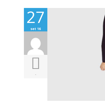
27
set 16
-