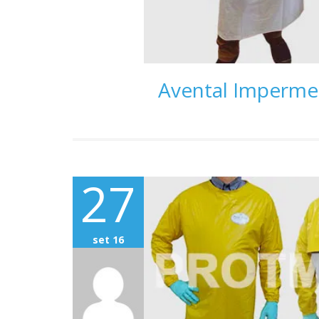
Avental Impermeá
27
set 16