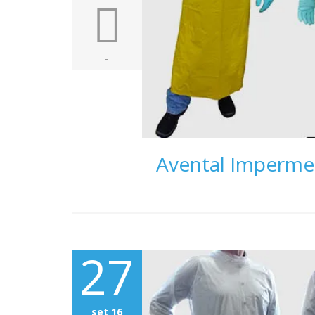
-
Avental Impermeá
27
set 16