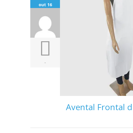
out 16
-
Avental Frontal 